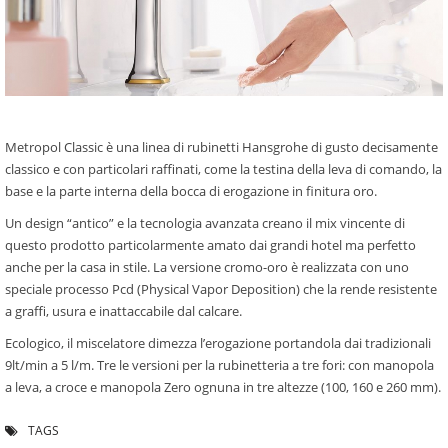
Metropol Classic è una linea di rubinetti Hansgrohe di gusto decisamente
classico e con particolari raffinati, come la testina della leva di comando, la
base e la parte interna della bocca di erogazione in finitura oro.
Un design “antico” e la tecnologia avanzata creano il mix vincente di
questo prodotto particolarmente amato dai grandi hotel ma perfetto
anche per la casa in stile. La versione cromo-oro è realizzata con uno
speciale processo Pcd (Physical Vapor Deposition) che la rende resistente
a graffi, usura e inattaccabile dal calcare.
Ecologico, il miscelatore dimezza l’erogazione portandola dai tradizionali
9lt/min a 5 l/m. Tre le versioni per la rubinetteria a tre fori: con manopola
a leva, a croce e manopola Zero ognuna in tre altezze (100, 160 e 260 mm).
TAGS